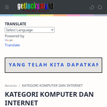
Home
TRANSLATE
Terbaru
Powered by
Kategori
Translate
Foto Dokumentasi
LAH KITA DAPATKAN
Sitemap
RTL Mode
Beranda
KATEGORI KOMPUTER DAN
INTERNET