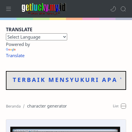
Home
TRANSLATE
Terbaru
Powered by
Kategori
Translate
Foto Dokumentasi
 TERBAIK MENSYUKURI APA YANG
Sitemap
RTL Mode
character generator