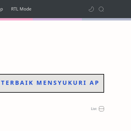
ap
RTL Mode
RBAIK MENSYUKURI APA YANG TE