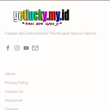
Catatan dan Dokumentasi Teknik pada Stasiun Televisi
Company
About
Privacy Policy
Contact Us
Disclaimer
Sitemap