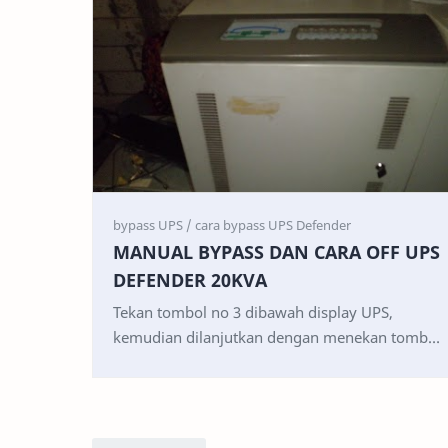
MANUAL BYPASS DAN CARA OFF UPS
DEFENDER 20KVA
Tekan tombol no 3 dibawah display UPS,
kemudian dilanjutkan dengan menekan tombol
no 6 Masukan kode yang tampil pada display (
47263 ) dengan car…