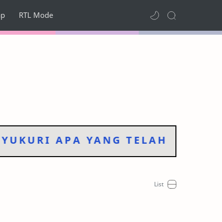
ap
RTL Mode
KURI APA YANG TELAH KITA DAP