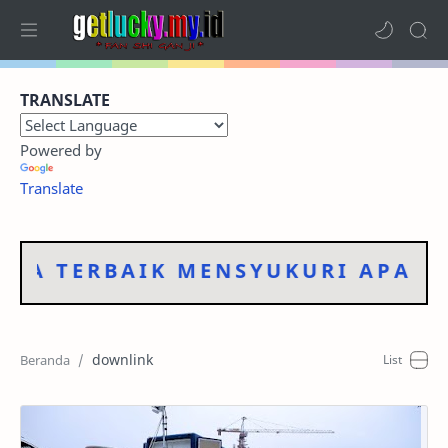
Home
TRANSLATE
Terbaru
Powered by
Kategori
Translate
Foto Dokumentasi
RA TERBAIK MENSYUKURI APA YA
Sitemap
RTL Mode
downlink